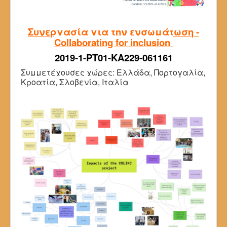
Υλικό ΕΑ
Συνεργασία για την ενσωμάτωση -
Επικοινωνία
Collaborating for inclusion
2019-1-PT01-KA229-061161
Συμμετέχουσες χώρες: Ελλάδα, Πορτογαλία,
Κροατία, Σλοβενία, Ιταλία