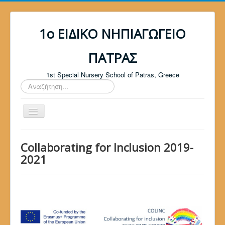
1ο ΕΙΔΙΚΟ ΝΗΠΙΑΓΩΓΕΙΟ
ΠΑΤΡΑΣ
1st Special Nursery School of Patras, Greece
Αναζήτηση...
Αρχική
Collaborating for Inclusion 2019-
Το σχολείο
2021
Δραστηριότητες
Ευρωπαϊκά Προγράμματα
Περιβαλλοντική Εκπαίδευση
Αγωγή Υγείας